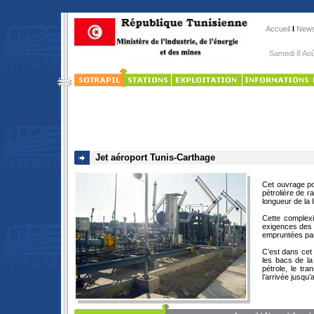
Accueil
l
New
Samedi 8 A
Jet aéroport Tunis-Carthage
Cet ouvrage por
pétrolière de r
longueur de la 
Cette complexi
exigences des n
empruntées par 
C’est dans cet 
les bacs de l
pétrole, le tr
l’arrivée jusqu