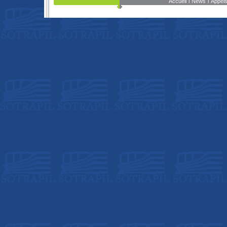
Accueil
l
News
l
Appels