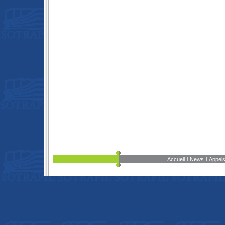
Accueil
l
News
l
Appels