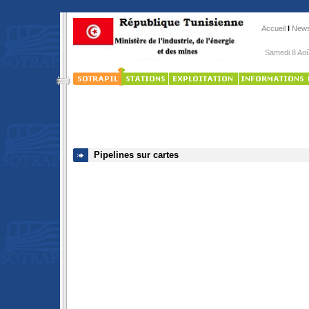
Accueil
l
New
Samedi 8 A
Pipelines sur cartes