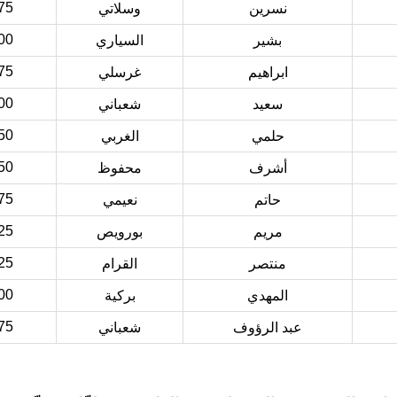
75
نسرين
وسلاتي
00
بشير
السياري
75
ابراهيم
غرسلي
00
سعيد
شعباني
50
حلمي
الغربي
50
أشرف
محفوظ
75
حاتم
نعيمي
25
مريم
بورويص
25
منتصر
القرام
00
المهدي
بركية
75
عبد الرؤوف
شعباني