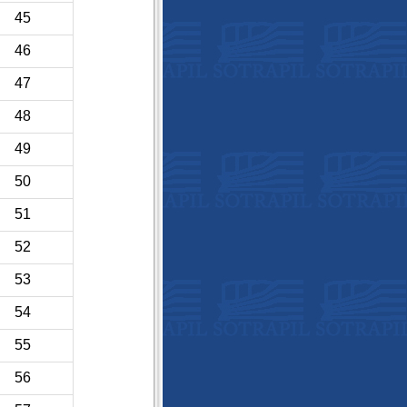
45
46
47
48
49
50
51
52
53
54
55
56