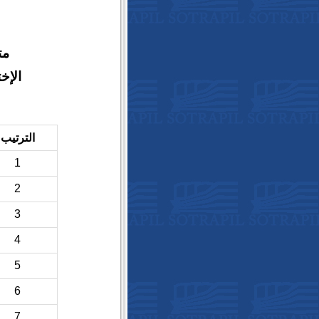
مت
الإخ
الترتيب
1
2
3
4
5
6
7