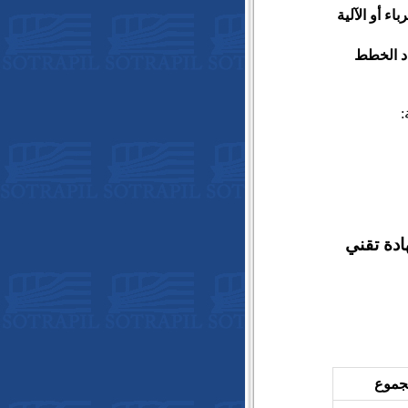
هرباء أو الآلية
( عدد الخطط
:
 أمد) أو شهادة تقني
جموع