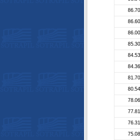
86.7
86.6
86.0
85.3
84.5
84.3
81.7
80.5
78.0
77.8
76.3
75.0