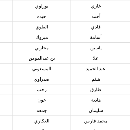
7
غازي
بوراوي
9
أحمد
حيده
2
فادي
العلوي
5
أسامة
مبروك
8
ياسين
محاربي
8
علا
بن عبدالمومن
1
عبد الحميد
المسغوني
7
هيثم
صدراوي
7
طارق
رجب
0
هادية
عون
9
سليمان
جمعه
2
محمد فارس
العكاري