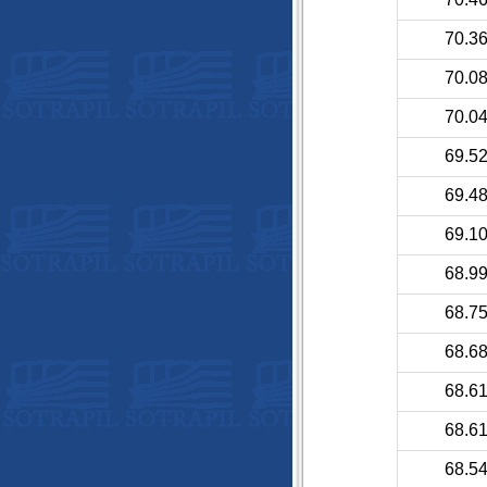
70.3
70.0
70.0
69.5
69.4
69.1
68.9
68.7
68.6
68.6
68.6
68.5