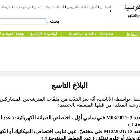
إستقبال
l
أخبار
l
طلبات العروض
l
أسئلة متداولة
l
إتصال
l
مواقع مفيدة
l
خريطة ا
l
بحث :
البلاغ التاسع
نقل بواسطة الأنابيب، أنّه بعد التثبّت من ملفّات المترشحين المشاركين
رجية المعلنة من قبلها المتعلّقة بالخطط:
خطة عدد 3 :M03/2021 فني سامي أوّل - اختصاص الصيانة الكهربائية: ( عد
 1 )
خطة عدد 12 :M12/2021 فني مختصّ- عون تناوب اختصاص: الميكانيك أو الك
كترونيك أو علوم تقنيّة : ( عدد الخطط المفتوحة 4 )