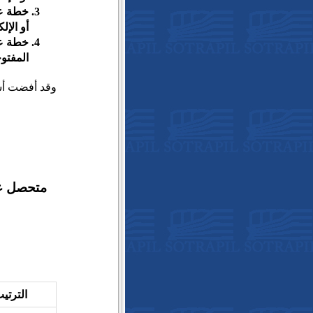
أو الإل
المفتوحة
وقد أفضت أشغا
الترتي