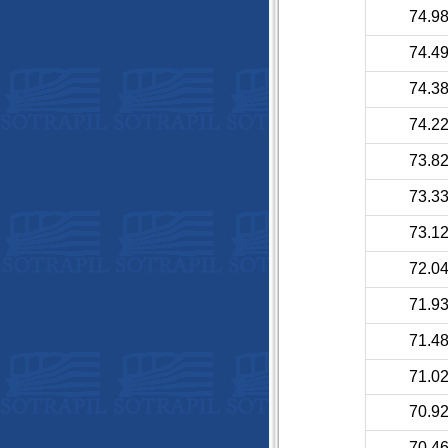
74.9
74.4
74.3
74.2
73.8
73.3
73.1
72.0
71.9
71.4
71.0
70.9
70.4