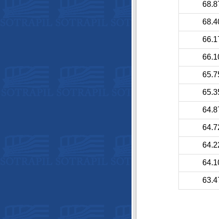
68.8
68.4
66.1
66.1
65.7
65.3
64.8
64.7
64.2
64.1
63.4