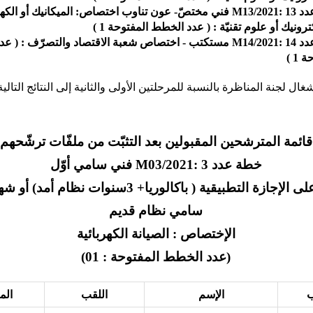
خطة عدد 13 :M13/2021 فني مختصّ- عون تناوب اختصاص: الميكانيك أو الك
كترونيك أو علوم تقنيّة : ( عدد الخطط المفتوحة 1 )
خطة عدد 14 :M14/2021 مستكتب - اختصاص شعبة الاقتصاد والتصرّف : 
 1 )
ل لجنة المناظرة بالنسبة للمرحلتين الأولى والثانية إلى النتائج التالية
قائمة المترشحين المقبولين بعد التثبّت من ملفّات ترشّحهم
خطة عدد 3 :M03/2021 فني سامي أوّل
متحصل على الإجازة التطبيقية ( باكالوريا+ 3سنوات نظام
سامي نظام قديم
الإختصاص : الصيانة الكهربائية
(عدد الخطط المفتوحة : 01)
ب
الإسم
اللقب
الم