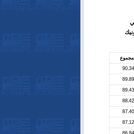
ي
ونيك
مجموع
90.3
89.8
89.4
88.4
87.4
87.1
86.8