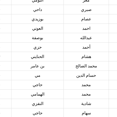
معز
التومي
6
صبري
داحي
8
عصام
بوزيدي
4
احمد
العوني
2
عبدالله
بوصفة
8
أحمد
حزي
0
هشام
الحنايني
9
محمد الصالح
بن عامر
5
حسام الدين
مي
8
محمد
حاجي
1
محمد
الهمامي
1
شادية
النفزي
4
سهام
حاجي