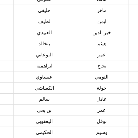
0
ماهر
خليفي
0
ايمن
لطيف
0
خير الدين
العبيدي
0
هيثم
بنخالد
3
عمر
البوعاني
6
نجاح
ابراهمية
0
التومي
عيساوي
4
خولة
الكعباشي
6
عادل
سالم
1
عمر
بن يحي
1
نوفل
اليعقوبي
8
وسيم
الحكيمي