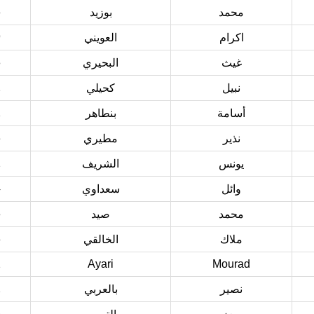
8
محمد
بوزيد
9
اكرام
العويني
8
غيث
البحيري
2
نبيل
كحيلي
2
أسامة
بنطاهر
3
نذير
مطيري
2
يونس
الشريف
4
وائل
سعداوي
3
محمد
صيد
8
ملاك
الخالقي
2
Ayari
Mourad
2
نصير
بالعربي
6