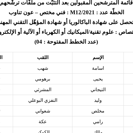
قائمة المترشحين المقبولين بعد التثبّت من ملفّات ترشّحهم
الخطّة عدد : M12/2021 : فني مختص – عون تناوب
حصل على شهادة الباكالوريا أو شهادة المؤهّل التقني المهن
تصاص : علوم تقنية/الميكانيك أو الكهرباء أو الآلية أو الإلكتر
(عدد الخطط المفتوحة : 04)
الإسم
اللقب
ال
4
اسامة
شهب
9
يحيى
برهومي
3
التيجاني
المشرثي
2
وليد
النفزي البوعلي
0
مخلص
شعواني
2
رامي
عكة
4
مالك
الكوكي