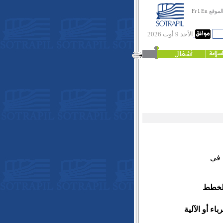
لموقع
En
l
Fr
الأحد 9 أوت 2026
 في
د الخطط
هرباء أو الآلية