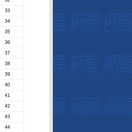
33
34
35
36
37
38
39
40
41
42
43
44